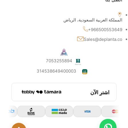
المملكة العربية السعودية، الرياض
+966500553649
Sales@deplanta.co
7053255894
314538649400003
و ادفع لاحقًا